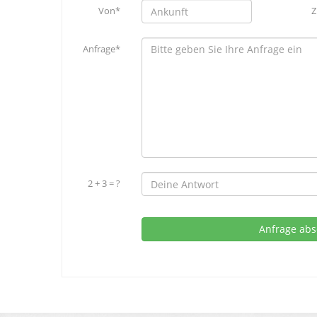
Von*
Z
Anfrage*
2 + 3 = ?